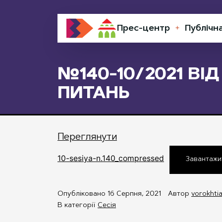
Перейти
до
вмісту
Прес-центр
Публічн
Відкрити
меню
№140-10/2021 ВІ
ПИТАНЬ
Переглянути
10-sesiya-n.140_compressed
Завантажи
Опубліковано
16 Серпня, 2021
Автор
vorokhti
В категорії
Сесія