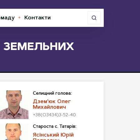
омаду
Контакти
Відкрити
меню
ЯД ЗЕМЕЛЬНИХ
Cелищний голова:
Дзем'юк Олег
Михайлович
+38(О3434)3-52-40
Староста с. Татарів:
Ясінський Юрій