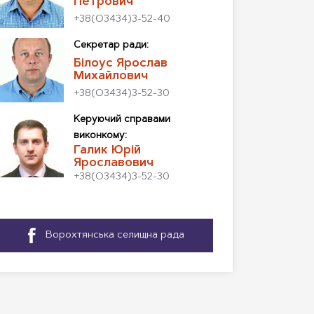
Петрович
+38(О3434)3-52-40
Секретар ради:
Білоус Ярослав
Михайлович
+38(О3434)3-52-30
Керуючий справами
виконкому:
Галик Юрій
Ярославович
+38(О3434)3-52-30
Ворохтянська селищна рада
—
Facebook,
відкриється
в