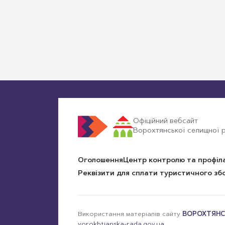
Офіційний вебсайт
Ворохтянської селищної р
Оголошення
Центр контролю та профіл
Реквізити для сплати туристичного зб
Використання матеріалів сайту
ВОРОХТЯНС
vorokhtianska-rada.gov.ua