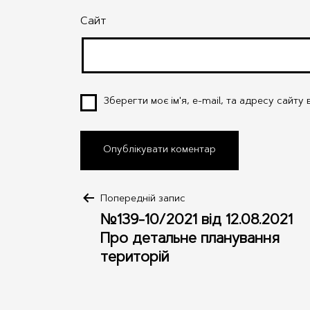
Сайт
Зберегти моє ім'я, e-mail, та адресу сайт
Навігація
Попередній запис
№139-10/2021 від 12.08.2021
записів
Про детальне планування
територій