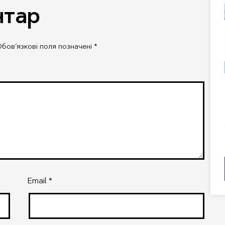
нтар
бов’язкові поля позначені
*
Email
*