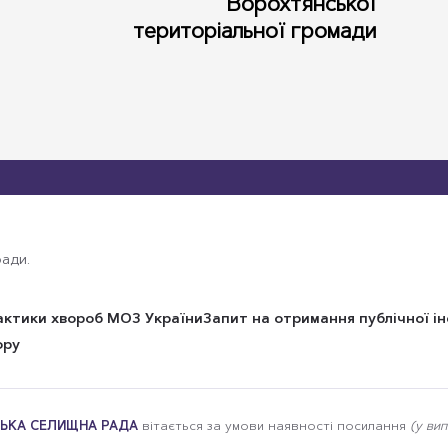
Ворохтянської
територіальної громади
ади.
актики хвороб МОЗ України
Запит на отримання публічної і
ору
ЬКА СЕЛИЩНА РАДА
вітається за умови наявності посилання
(у ви