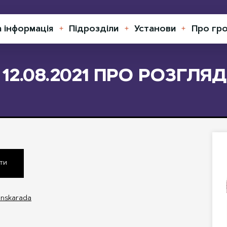
а інформація
Підрозділи
Установи
Про гр
Відкрити
Відкрити
Відкрити
меню
меню
меню
Д 12.08.2021 ПРО РОЗГЛ
ти
anskarada