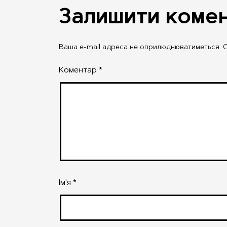
Залишити коме
Ваша e-mail адреса не оприлюднюватиметься.
О
Коментар
*
Ім'я
*