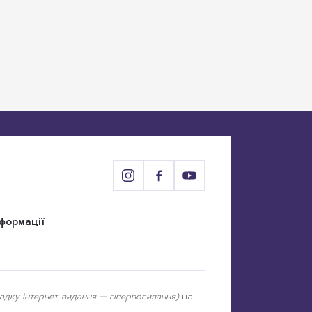
нформації
падку інтернет-видання — гіперпосилання)
на