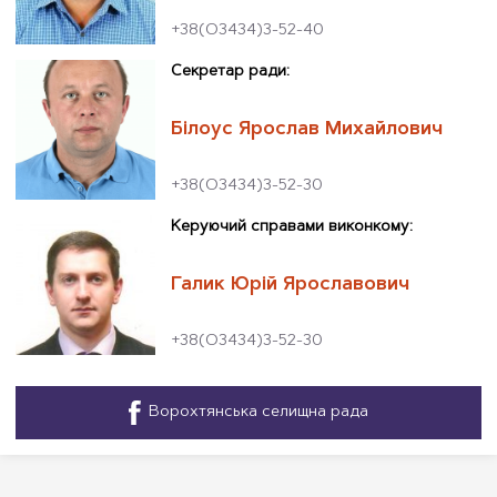
+38(О3434)3-52-40
Секретар ради:
Білоус Ярослав Михайлович
+38(О3434)3-52-30
Керуючий справами виконкому:
Галик Юрій Ярославович
+38(О3434)3-52-30
Ворохтянська селищна рада
—
Facebook,
відкриється