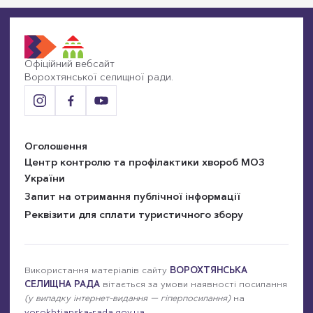
в
новому
вікні
Офіційний вебсайт
Ворохтянської селищної ради.
Оголошення
Центр контролю та профілактики хвороб МОЗ
України
Запит на отримання публічної інформації
Реквізити для сплати туристичного збору
Використання матеріалів сайту
ВОРОХТЯНСЬКА
СЕЛИЩНА РАДА
вітається за умови наявності посилання
(у випадку інтернет-видання — гіперпосилання)
на