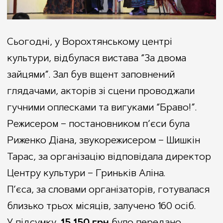
Виконавчий комітет
Відділ туризму, зовнішніх зв’язків та інвестицій
Віртуальний тур
Рішення
Відділ соціального захисту населення
Фестивалі та урочистості
Склад
Служба у справах дітей
Галерея
Сьогодні, у Ворохтянському центрі
Сектор цивільного захисту та мобілізаційної роботи
Комісії
Статут громади
культури, відбулася вистава “За двома
Селищний голова
Стратегія розвитку
зайцями”. Зал був вщент заповнений
Відеозаписи засідань
Для інвестора
глядачами, акторів зі сцени проводжали
Бюджет
Для туриста
гучними оплесками та вигуками “Браво!”.
Закупівлі
Брендбуки громади
Режисером – постановником п’єси була
Регуляторна політика
Регуляторні акти
Риженко Діана, звукорежисером – Шишкін
Проєкти регуляторних актів
Тарас, за організацію відповідала директор
Накази
Центру культури – Гриньків Аліна.
Молодіжна рада
П’єса, за словами організаторів, готувалася
Штатний розпис
близько трьох місяців, залучено 160 осіб.
Депутатський корпус
У підсумку,
15 150
грн
було передано