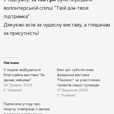
Структура апарату управління
волонтерській спілці “Твій дім-твоя
підтримка”.
Дякуємо всім за чудесну виставу, а глядачам
за присутність!
Пов’язано
У неділю відбудеться
Вже цієї суботи нова
благодійна вистава “За
феєрична вистава
двома зайцями”
“Піноккіо” за участі юних
24 Травня, 2023
талантів нашої громади
У "Новини"
27 Вересня, 2023
У "Новини"
Підписали угоду про
творчу співпрацю з двома