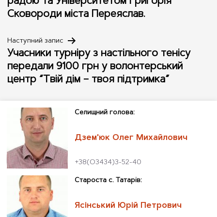
радою та Університетом Григорія
Сковороди міста Переяслав.
Наступний запис
Учасники турніру з настільного тенісу
передали 9100 грн у волонтерський
центр “Твій дім – твоя підтримка”
Cелищний голова:
Дзем'юк Олег Михайлович
+38(О3434)3-52-40
Староста с. Татарів:
Ясінський Юрій Петрович