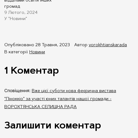
відділами освіти інших
громад
9 Лютого, 2024
У "Новини"
Опубліковано
28 Травня, 2023
Автор
vorokhtianskarada
В категорії
Новини
1 Коментар
Сповіщення:
Вже цієї суботи нова феєрична вистава
"Піноккіо" за участі юних талантів нашої громади -
ВОРОХТЯНСЬКА СЕЛИЩНА РАДА
Залишити коментар