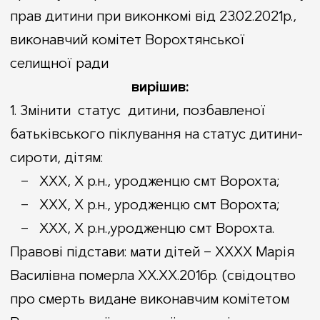
Структура апарату управління
прав дитини при виконкомі від 23.02.2021р.,
виконавчий комітет Ворохтянської
селищної ради
вирішив:
1. Змінити статус дитини, позбавленої
батьківського піклування на статус дитини-
сироти, дітям:
– ХХХ, Х р.н., уродженцю смт Ворохта;
– ХХХ, Х р.н., уродженцю смт Ворохта;
– ХХХ, Х р.н.,уродженцю смт Ворохта.
Правові підстави: мати дітей – ХХХХ Марія
Василівна померла ХХ.ХХ.2016р. (свідоцтво
про смерть видане виконавчим комітетом