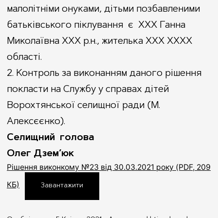
малолітніми онуками, дітьми позбавленими
батьківського піклування є ХХХ Ганна
Миколаївна ХХХ р.н., жителька ХХХ ХХХХ
області.
2. Контроль за виконанням даного рішення
покласти на Службу у справах дітей
Ворохтянської селищної ради (М.
Алексєєнко).
Селищний голова
Олег Дзем’юк
Рішення виконкому №23 від 30.03.2021 року (PDF, 209
КБ)
Завантажити