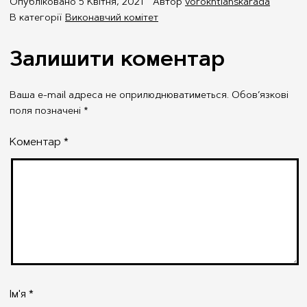
Опубліковано
5 Квітня, 2021
Автор
vorokhtianskarada
В категорії
Виконавчий комітет
Залишити коментар
Ваша e-mail адреса не оприлюднюватиметься.
Обов’язкові
поля позначені
*
Коментар
*
Ім'я
*