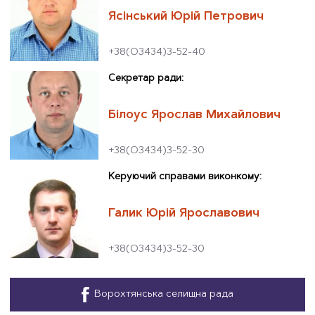
Ясінський Юрій Петрович
+38(О3434)3-52-40
Секретар ради:
Білоус Ярослав Михайлович
+38(О3434)3-52-30
Керуючий справами виконкому:
Галик Юрій Ярославович
+38(О3434)3-52-30
Ворохтянська селищна рада
—