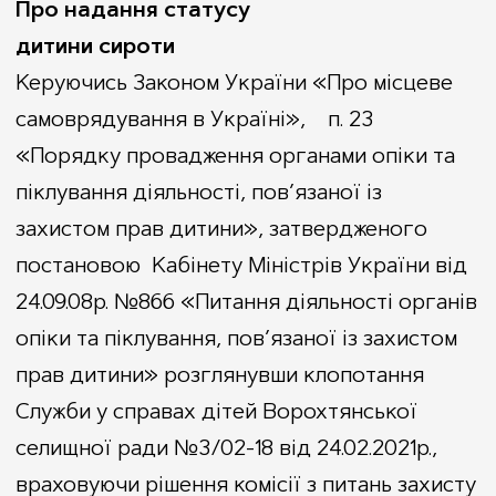
Про надання статусу
Виконавчий комітет
Відділ туризму, зовнішніх зв’язків та інвестицій
Віртуальний тур
дитини сироти
Рішення
Відділ соціального захисту населення
Фестивалі та урочистості
Склад
Керуючись Законом України «Про місцеве
Служба у справах дітей
Галерея
Сектор цивільного захисту та мобілізаційної роботи
Комісії
Статут громади
самоврядування в Україні», п. 23
Селищний голова
Стратегія розвитку
«Порядку провадження органами опіки та
Відеозаписи засідань
Для інвестора
піклування діяльності, пов’язаної із
Бюджет
Для туриста
захистом прав дитини», затвердженого
Закупівлі
Брендбуки громади
постановою Кабінету Міністрів України від
Регуляторна політика
24.09.08р. №866 «Питання діяльності органів
Регуляторні акти
опіки та піклування, пов’язаної із захистом
Проєкти регуляторних актів
прав дитини» розглянувши клопотання
Накази
Служби у справах дітей Ворохтянської
Молодіжна рада
Штатний розпис
селищної ради №3/02-18 від 24.02.2021р.,
Депутатський корпус
враховуючи рішення комісії з питань захисту