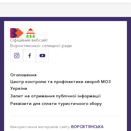
Facebook,
відкриється
в
новому
вікні
Офіційний вебсайт
Ворохтянської селищної ради.
Оголошення
Центр контролю та профілактики хвороб МОЗ
України
Запит на отримання публічної інформації
Реквізити для сплати туристичного збору
Використання матеріалів сайту
ВОРОХТЯНСЬКА