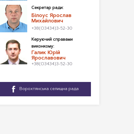
Секретар ради:
Білоус Ярослав
Михайлович
+38(О3434)3-52-30
Керуючий справами
виконкому:
Галик Юрій
Ярославович
+38(О3434)3-52-30
Ворохтянська селищна рада
—
Facebook,
відкриється
в
новому