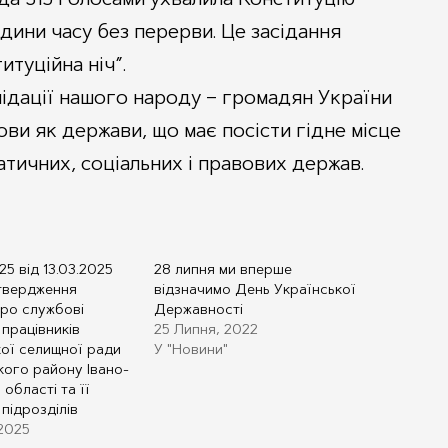
одини часу без перерви. Це засідання
итуційна ніч”.
ідації нашого народу – громадян України
ови як держави, що має посісти гідне місце
атичних, соціальних і правових держав.
5 від 13.03.2025
28 липня ми вперше
твердження
відзначимо День Української
ро службові
Державності
працівників
25 Липня, 2022
ої селищної ради
У "Новини"
кого району Івано-
 області та її
підрозділів
 2025