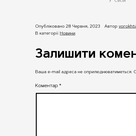
У "Сесія"
Опубліковано
28 Червня, 2023
Автор
vorokht
В категорії
Новини
Залишити коме
Ваша e-mail адреса не оприлюднюватиметься.
О
Коментар
*