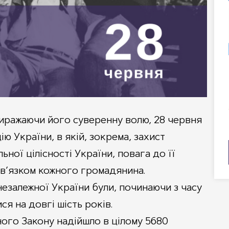
 виражаючи його суверенну волю, 28 червня
ю України, в якій, зокрема, захист
ьної цілісності України, повага до її
в’язком кожного громадянина.
езалежної України були, починаючи з часу
ися на довгі шість років.
ого Закону надійшло в цілому 5680