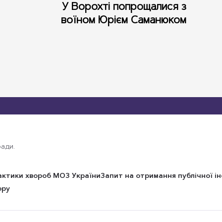
У Ворохті попрощалися з
воїном Юрієм Саманюком
ади.
актики хвороб МОЗ України
Запит на отримання публічної і
ору