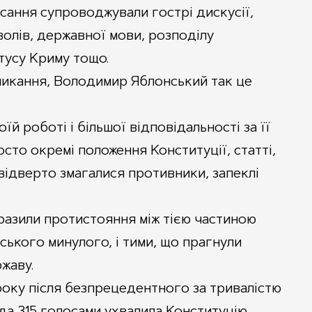
писання супроводжували гострі дискусії,
олів, державної мови, розподілу
атусу Криму тощо.
ликання, Володимир Яблонський так це
оїй роботі і більшої відповідальності за її
сто окремі положення Конституції, статті,
т відверто змагалися противники, запеклі
бразили протистояння між тією частиною
нського минулого, і тими, що прагнули
жаву.
 року після безпрецедентного за тривалістю
да 315 голосами ухвалила Конституцію