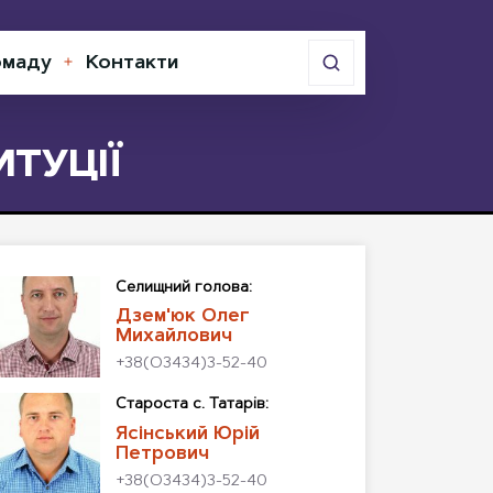
омаду
Контакти
Відкрити
меню
ТУЦІЇ
Cелищний голова:
Дзем'юк Олег
Михайлович
+38(О3434)3-52-40
Староста с. Татарів:
Ясінський Юрій
Петрович
+38(О3434)3-52-40