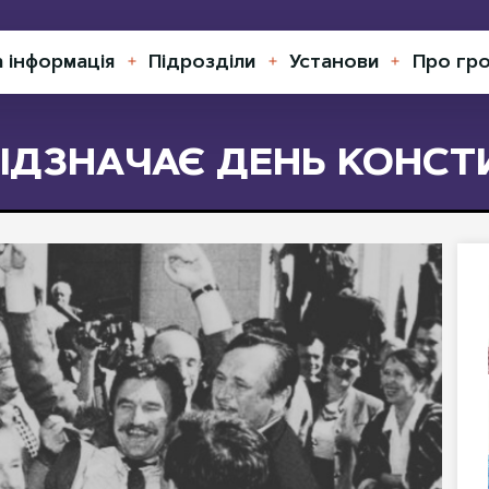
а інформація
Підрозділи
Установи
Про гр
Відкрити
Відкрити
Відкрити
меню
меню
меню
ІДЗНАЧАЄ ДЕНЬ КОНСТИ