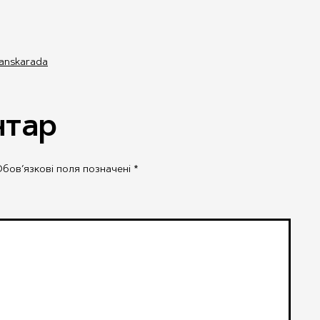
ianskarada
нтар
бов’язкові поля позначені
*