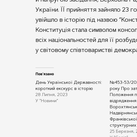
України. ЇЇ прийняття зайняло 23 г
увійшло в історію під назвою “Конст
Конституція стала символом консол
всіх національностей для її розбуд
у світовому співтоваристві демокр
Пов’язано
День Української Державності:
№453-53/202
короткий екскурс в історію
року Про за
28 Липня, 2023
Положення п
У "Новини"
відрядження 
Ворохтянськ
Надвірнянсь
Франківської
структурних 
25 Березня,