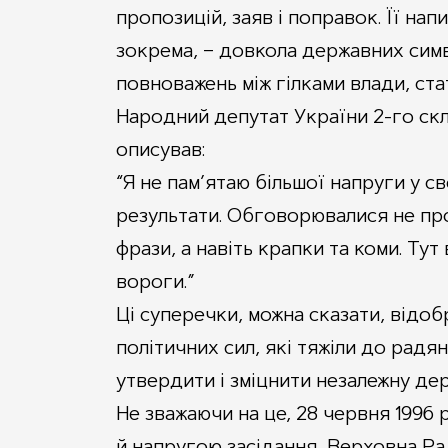
пропозицій, заяв і поправок. Її на
зокрема, – довкола державних симв
повноважень між гілками влади, ст
Народний депутат України 2-го ск
описував:
“Я не пам’ятаю більшої напруги у св
результати. Обговорювалися не про
фрази, а навіть крапки та коми. Ту
вороги.”
Ці суперечки, можна сказати, відо
політичних сил, які тяжіли до радя
утвердити і зміцнити незалежну дер
Не зважаючи на це, 28 червня 1996
й напругою засідання, Верховна Ра