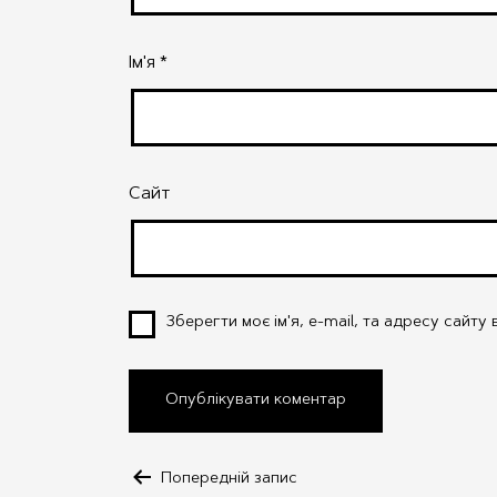
Ім'я
*
Сайт
Зберегти моє ім'я, e-mail, та адресу сайт
Навігація
Попередній запис