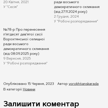
20 Квітня, 2021
ради восьмого
Виконавчий комітет
Відділ туризму, зовнішніх зв’язків та інвестицій
Віртуальний тур
У "Сесія"
демократичного скликання
Рішення
Відділ соціального захисту населення
Фестивалі та урочистості
(від 27.11.2024 року)
Склад
2 Грудня, 2024
Служба у справах дітей
Галерея
У "Робочі розпорядження"
Сектор цивільного захисту та мобілізаційної роботи
Комісії
Статут громади
№78-р Про перенесення
Селищний голова
Стратегія розвитку
п’ятдесят дев’ятої сесії
Відеозаписи засідань
Для інвестора
Ворохтянської селищної
ради восьмого
Бюджет
Для туриста
демократичного скликання
Закупівлі
Брендбуки громади
(від 08.09.2025 року)
9 Вересня, 2025
Регуляторна політика
У "Робочі розпорядження"
Регуляторні акти
Проєкти регуляторних актів
Накази
Опубліковано
15 Червня, 2023
Автор
vorokhtianskarada
Молодіжна рада
В категорії
Новини
Штатний розпис
Залишити коментар
Депутатський корпус