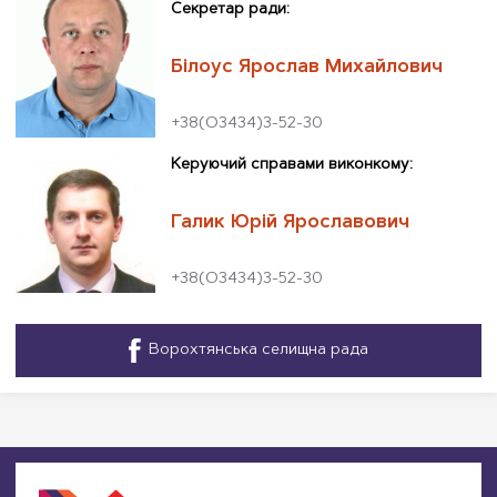
Секретар ради:
Білоус Ярослав Михайлович
+38(О3434)3-52-30
Керуючий справами виконкому:
Галик Юрій Ярославович
+38(О3434)3-52-30
Ворохтянська селищна рада
—
Facebook,
відкриється
в
новому