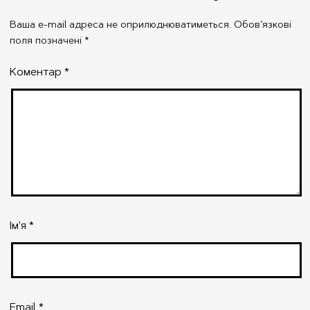
Структура апарату управління
Ваша e-mail адреса не оприлюднюватиметься.
Обов’язкові
поля позначені
*
Коментар
*
Ім'я
*
Email
*