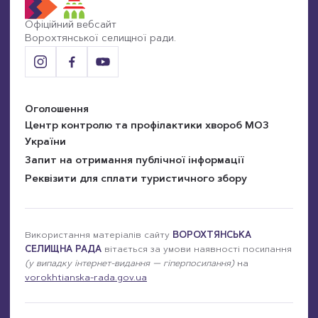
вікні
Офіційний вебсайт
Ворохтянської селищної ради.
Оголошення
Центр контролю та профілактики хвороб МОЗ
України
Запит на отримання публічної інформації
Реквізити для сплати туристичного збору
Використання матеріалів сайту
ВОРОХТЯНСЬКА
СЕЛИЩНА РАДА
вітається за умови наявності посилання
(у випадку інтернет-видання — гіперпосилання)
на
vorokhtianska-rada.gov.ua