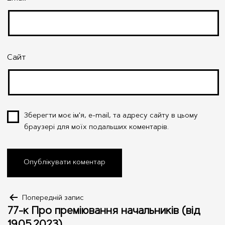
Сайт
Зберегти моє ім'я, e-mail, та адресу сайту в цьому
браузері для моїх подальших коментарів.
Навігація
Попередній запис
77-к Про преміювання начальників (від
записів
19.05.2023)